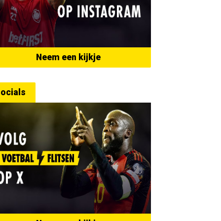
Neem een kijkje
ocials