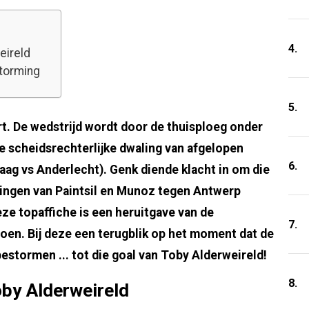
4.
eireld
storming
5.
. De wedstrijd wordt door de thuisploeg onder
 scheidsrechterlijke dwaling van afgelopen
6.
aag vs Anderlecht). Genk diende klacht in om die
singen van Paintsil en Munoz tegen Antwerp
eze topaffiche is een heruitgave van de
7.
en. Bij deze een terugblik op het moment dat de
bestormen ... tot die goal van Toby Alderweireld!
8.
oby Alderweireld