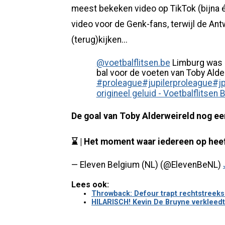
meest bekeken video op TikTok (bijna éé
video voor de Genk-fans, terwijl de Ant
(terug)kijken...
@voetbalflitsen.be
Limburg was kl
bal voor de voeten van Toby Alder
#proleague
#jupilerproleague
#jp
origineel geluid - Voetbalflitsen 
De goal van Toby Alderweireld nog e
⌛ | Het moment waar iedereen op hee
— Eleven Belgium (NL) (@ElevenBeNL)
Lees ook:
Throwback: Defour trapt rechtstreekse
HILARISCH! Kevin De Bruyne verkleedt 