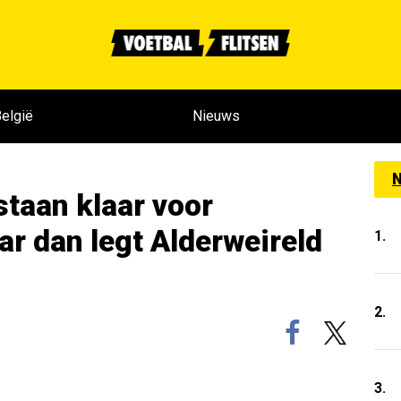
elgië
Nieuws
N
taan klaar voor
r dan legt Alderweireld
1.
2.
3.