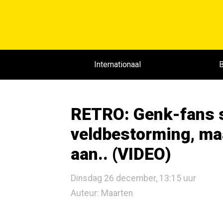
Internationaal
B
RETRO: Genk-fans s
veldbestorming, maa
aan.. (VIDEO)
Dinsdag 26 december, 13:15 uur
Auteur: Maarten