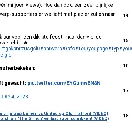
n miljoen views). Hoe dan ook: een zeer pijnlijke
werp-supporters er wellicht met plezier zullen naar
14.
aar voor een dik titelfeest, maar dan viel de
15.
weireld... 🔥
l
#gnkant
#usgclu
#antwerp
#rafc
#fouryoupage
#fyp
#you
België
16.
ens herbekeken:
ft gewacht:
pic.twitter.com/EYGbmwEN8N
17.
June 4, 2023
 vrije trap binnen vs United op Old Trafford (VIDEO)
18.
zich als 'The Grinch' en laat zoon schrikken! (VIDEO)