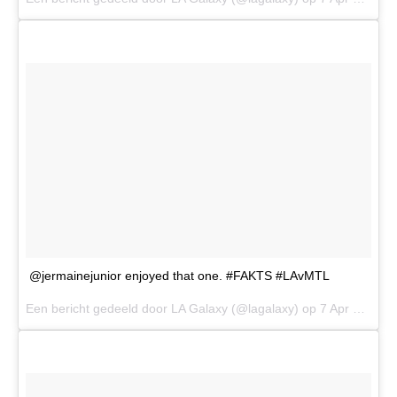
@jermainejunior enjoyed that one. #FAKTS #LAvMTL
Een bericht gedeeld door LA Galaxy (@lagalaxy) op
7 Apr 2017 om 9:31 PDT