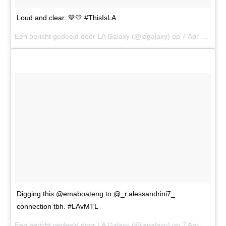
Loud and clear. 💙💛 #ThisIsLA
Een bericht gedeeld door LA Galaxy (@lagalaxy) op
7 Apr 2017 om 9:37 PDT
Digging this @emaboateng to @_r.alessandrini7_
connection tbh. #LAvMTL
Een bericht gedeeld door LA Galaxy (@lagalaxy) op
7 Apr 2017 om 8:14 PDT