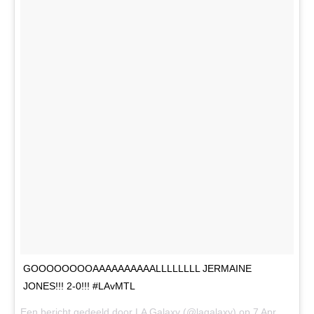
GOOOOOOOOAAAAAAAAAALLLLLLLL JERMAINE
JONES!!! 2-0!!! #LAvMTL
Een bericht gedeeld door LA Galaxy (@lagalaxy) op
7 Apr 2017 om 9:18 PDT