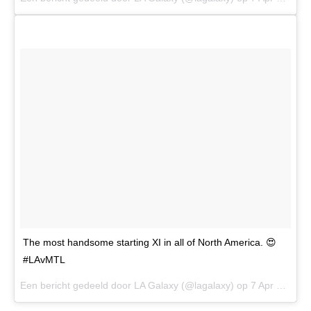
The most handsome starting XI in all of North America. 😍
#LAvMTL
Een bericht gedeeld door LA Galaxy (@lagalaxy) op
7 Apr 2017 om 7:44 PDT