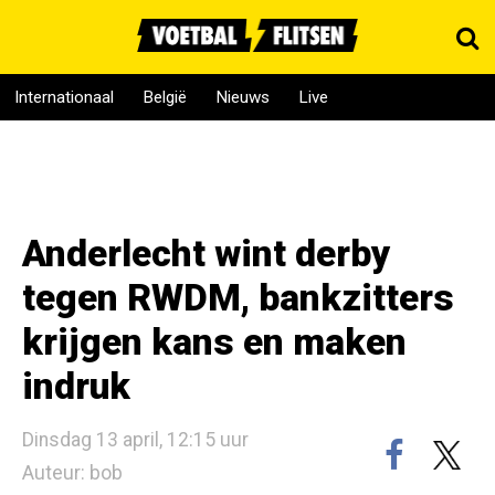
Internationaal
België
Nieuws
Live
Anderlecht wint derby
tegen RWDM, bankzitters
krijgen kans en maken
indruk
Dinsdag 13 april, 12:15 uur
Auteur: bob