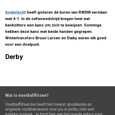
Anderlecht
heeft gisteren de buren van RWDM verslaan
met 4-1. In de oefenwedstrijd kregen heel wat
bankzitters een kans om zich te bewijzen. Sommige
hebben deze kans met beide handen gegrepen.
Wintertransfers Bruun Larsen en Diaby waren elk goed
voor een doelpunt.
Derby
Wat is voetbalflitsen?
Voetbalflitsen.be heeft het meest opvallende en
originele voetbalnieuws voor jou in petto, met een
ludieke insteek. Je bent hier aan het goede adres voor