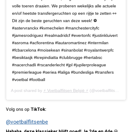
volle toeren draaien. We proberen wekelijks alle actuele
en/of heetste transfergeruchten op een rijtje te zetten 👀
Dit zijn de beste geruchten van deze week! ⚽
#astervranckx #kvmechelen #manchestercityfc
#jamesrodriguez #realmadridcf #evertonfc #justinkluivert
#asroma #acfiorentina #lautaromartinez #intermilan
#fcbarcelona #moisekean #sinanbolat #royalantwerpfc
#besiktasjk #krepindiatta #clubbrugge #hertabsc
#nacerchadli #rscanderlecht #jpl #jupilerproleague
#premierleague #seriea #laliga #bundesliga #transfers
#voetbal #football
A post shared by
⚡️ Voetbalflitsen België ⚡️
(@voetbalflitsen.be) on
Volg ons op
TikTok:
@voetbalflitsenbe
Hahaha, deze klassieker blijft goed! Je 2de en 4de @