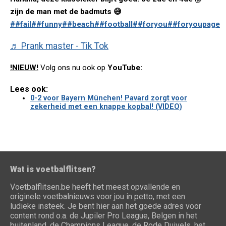
zijn de man met de badmuts 😅
##fail
##funny
##beach
##football
##foryou
##foryoupage
♬ Prank master - Tik Tok
!NIEUW!
Volg ons nu ook op
YouTube:
Lees ook:
0-2 voor Bayern München! Pavard zorgt voor
zekerheid met een knappe kopbal! (VIDEO)
Wat is voetbalflitsen?
Voetbalflitsen.be heeft het meest opvallende en
originele voetbalnieuws voor jou in petto, met een
ludieke insteek. Je bent hier aan het goede adres voor
content rond o.a. de Jupiler Pro League, Belgen in het
buitenland, de Champions League, de Rode Duivels, het