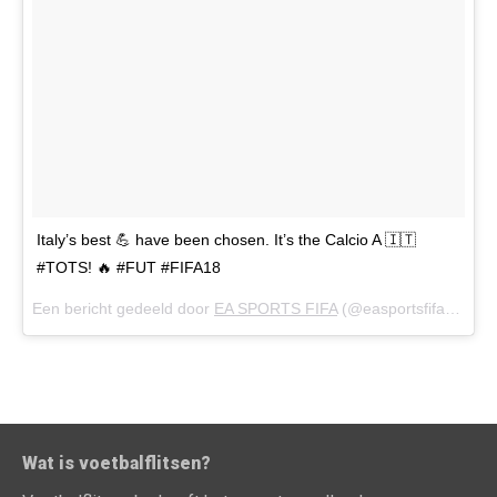
Italy’s best 💪 have been chosen. It’s the Calcio A 🇮🇹
#TOTS! 🔥 #FUT #FIFA18
Een bericht gedeeld door
EA SPORTS FIFA
(@easportsfifa) op
25
Wat is voetbalflitsen?