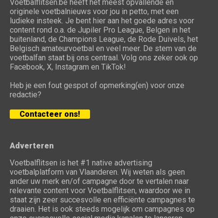
Voetbalflitsen.be heeft het meest opvallende en
originele voetbalnieuws voor jou in petto, met een
ludieke insteek. Je bent hier aan het goede adres voor
content rond o.a. de Jupiler Pro League, Belgen in het
buitenland, de Champions League, de Rode Duivels, het
Belgisch amateurvoetbal en veel meer. De stem van de
voetbalfan staat bij ons centraal. Volg ons zeker ook op
Facebook, X, Instagram en TikTok!
Heb je een fout gespot of opmerking(en) voor onze
redactie?
Contacteer ons!
Adverteren
Voetbalflitsen is het #1 native advertising
voetbalplatform van Vlaanderen. Wij weten als geen
ander uw merk en/of campagne door te vertalen naar
relevante content voor Voetbalflitsen, waardoor we in
staat zijn zeer succesvolle en efficiënte campagnes te
draaien. Het is ook steeds mogelijk om campagnes op