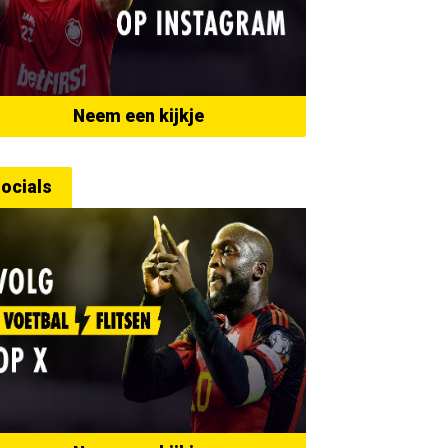
Neem een kijkje
ocials