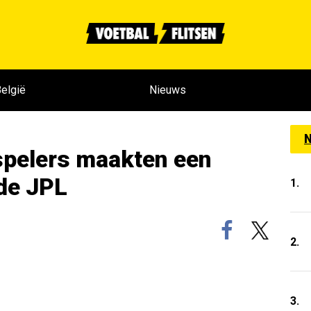
elgië
Nieuws
N
spelers maakten een
 de JPL
1.
2.
3.