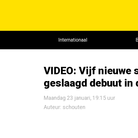
Internationaal
B
VIDEO: Vijf nieuwe 
geslaagd debuut in
Maandag 23 januari, 19:15 uur
Auteur: schouten