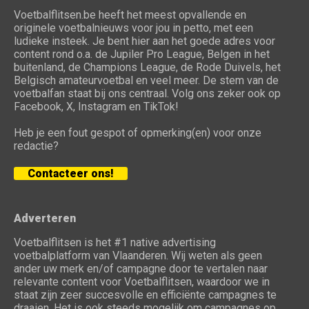
Voetbalflitsen.be heeft het meest opvallende en
originele voetbalnieuws voor jou in petto, met een
ludieke insteek. Je bent hier aan het goede adres voor
content rond o.a. de Jupiler Pro League, Belgen in het
buitenland, de Champions League, de Rode Duivels, het
Belgisch amateurvoetbal en veel meer. De stem van de
voetbalfan staat bij ons centraal. Volg ons zeker ook op
Facebook, X, Instagram en TikTok!
Heb je een fout gespot of opmerking(en) voor onze
redactie?
Contacteer ons!
Adverteren
Voetbalflitsen is het #1 native advertising
voetbalplatform van Vlaanderen. Wij weten als geen
ander uw merk en/of campagne door te vertalen naar
relevante content voor Voetbalflitsen, waardoor we in
staat zijn zeer succesvolle en efficiënte campagnes te
draaien. Het is ook steeds mogelijk om campagnes op