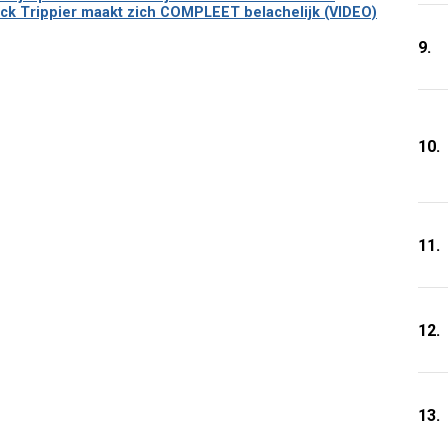
ack Trippier maakt zich COMPLEET belachelijk (VIDEO)
9.
10.
11.
12.
13.