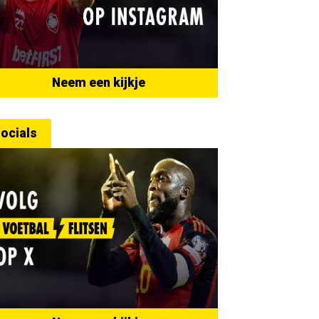
Neem een kijkje
ocials