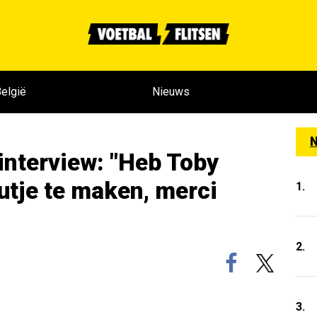
elgië
Nieuws
N
 interview: "Heb Toby
utje te maken, merci
1.
2.
3.