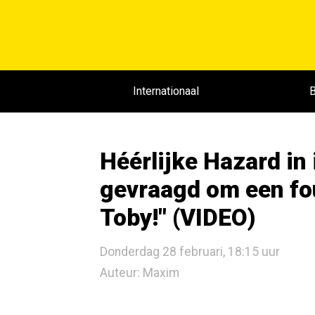
Internationaal
B
Héérlijke Hazard in
gevraagd om een fo
Toby!" (VIDEO)
Donderdag 28 februari, 18:15 uur
Auteur: Maxim