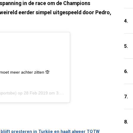
spanning in de race om de Champions
rweireld eerder simpel uitgespeeld door Pedro,
4.
5.
6.
moet meer achter zitten 🙊
portsbe) op
28 Feb 2019 om 3:35 (PST)
7.
8.
blijft presteren in Turkije en haalt alweer TOTW