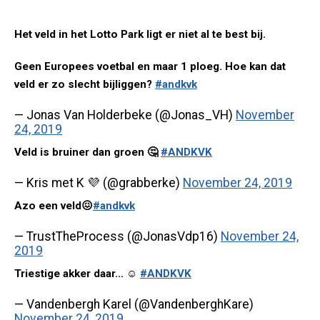
Het veld in het Lotto Park ligt er niet al te best bij.
Geen Europees voetbal en maar 1 ploeg. Hoe kan dat
veld er zo slecht bijliggen?
#andkvk
— Jonas Van Holderbeke (@Jonas_VH)
November
24, 2019
Veld is bruiner dan groen 🤔
#ANDKVK
— Kris met K 💜 (@grabberke)
November 24, 2019
Azo een veld😖
#andkvk
— TrustTheProcess (@JonasVdp16)
November 24,
2019
Triestige akker daar... ☺️
#ANDKVK
— Vandenbergh Karel (@VandenberghKare)
November 24, 2019