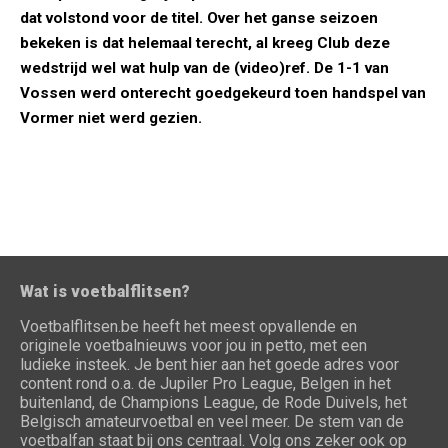
dat volstond voor de titel. Over het ganse seizoen
bekeken is dat helemaal terecht, al kreeg Club deze
wedstrijd wel wat hulp van de (video)ref. De 1-1 van
Vossen werd onterecht goedgekeurd toen handspel van
Vormer niet werd gezien.
Wat is voetbalflitsen?
Voetbalflitsen.be heeft het meest opvallende en
originele voetbalnieuws voor jou in petto, met een
ludieke insteek. Je bent hier aan het goede adres voor
content rond o.a. de Jupiler Pro League, Belgen in het
buitenland, de Champions League, de Rode Duivels, het
Belgisch amateurvoetbal en veel meer. De stem van de
voetbalfan staat bij ons centraal. Volg ons zeker ook op