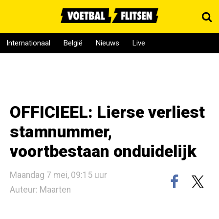
Internationaal
België
Nieuws
Live
OFFICIEEL: Lierse verliest
stamnummer,
voortbestaan onduidelijk
Maandag 7 mei, 09:15 uur
Auteur: Maarten