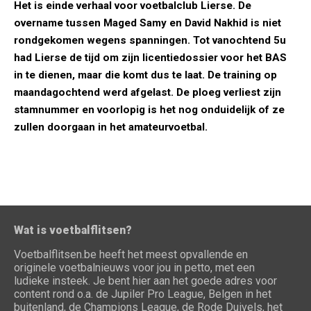
Het is einde verhaal voor voetbalclub Lierse. De
overname tussen Maged Samy en David Nakhid is niet
rondgekomen wegens spanningen. Tot vanochtend 5u
had Lierse de tijd om zijn licentiedossier voor het BAS
in te dienen, maar die komt dus te laat. De training op
maandagochtend werd afgelast. De ploeg verliest zijn
stamnummer en voorlopig is het nog onduidelijk of ze
zullen doorgaan in het amateurvoetbal.
Wat is voetbalflitsen?
Voetbalflitsen.be heeft het meest opvallende en
originele voetbalnieuws voor jou in petto, met een
ludieke insteek. Je bent hier aan het goede adres voor
content rond o.a. de Jupiler Pro League, Belgen in het
buitenland, de Champions League, de Rode Duivels, het