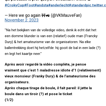
#CrokyCup
#Foot
#andsta
#anderlecht
#standard
pic.twitte
— Here we go again 🚧🚜 (@VKMauveFan)
November 2, 2023
"Na het bekijken van de volledige video, denk ik echt dat het
een domme blunder is van een (relatief) oude man (Francky
Dury) & het amateurisme van de organisatoren. Na elke
ballentrekking doet hij hetzelfde: hij gooit de bal in een lade (?)
en legt het kaartje neer."
Après avoir regardé la vidéo complète, je pense
vraiment que c’est 1 maladresse idiote d’1 (relativement)
vieux monsieur (Franky Dury) & de l’amateurisme des
organisateurs.
Après chaque tirage de boule, il fait pareil: il jette la
boule dans un tiroir (?) et pose le ticket
(1/2)