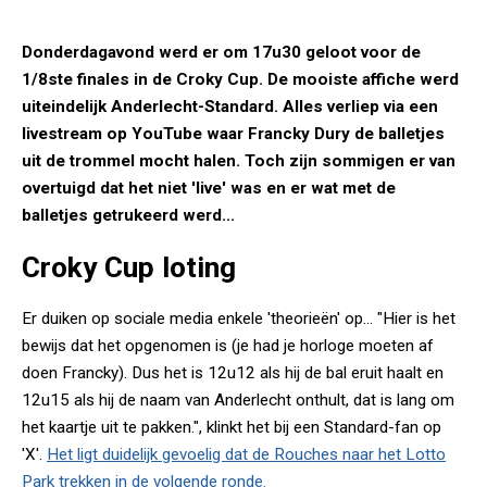
Donderdagavond werd er om 17u30 geloot voor de
1/8ste finales in de Croky Cup. De mooiste affiche werd
uiteindelijk Anderlecht-Standard. Alles verliep via een
livestream op YouTube waar Francky Dury de balletjes
uit de trommel mocht halen. Toch zijn sommigen er van
overtuigd dat het niet 'live' was en er wat met de
balletjes getrukeerd werd...
Croky Cup loting
Er duiken op sociale media enkele 'theorieën' op... "Hier is het
bewijs dat het opgenomen is (je had je horloge moeten af
doen Francky). Dus het is 12u12 als hij de bal eruit haalt en
12u15 als hij de naam van Anderlecht onthult, dat is lang om
het kaartje uit te pakken.", klinkt het bij een Standard-fan op
'X'.
Het ligt duidelijk gevoelig dat de Rouches naar het Lotto
Park trekken in de volgende ronde.