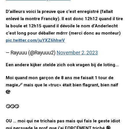
D’ailleurs voici la preuve que c’est enregistré (fallait
enlevé la montre Francky). Il est donc 12h12 quand il tire
la boule et 12h15 quand il dévoile le nom d’Anderlecht
c’est long pour déballer mdrrr (merci donc au monteur)
pic.twitter.com/juYXZ6hhwV
— Rayuuu (@Rayuuu2)
November 2, 2023
Een andere kijker stelde zich ook vragen bij de loting...
Moi quand mon garçon de 8 ans me faisait 1 tour de
magie🪄 mais que le «truc» était bien flagrant, bien naïf
🫣
🙄🙄🙄
OU … moi qui ne trichais pas mais qui fais le geste idiot
qui persuade le prof que j’ai FORCÉMENT triché 🤪