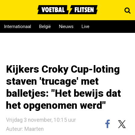
Internationaal
België
Nieuws
Live
Kijkers Croky Cup-loting
staven 'trucage' met
balletjes: "Het bewijs dat
het opgenomen werd"
Vrijdag 3 november, 10:15 uur
Auteur: Maarten