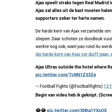
Ajax speelt straks tegen Real Madrid
Ajax zal alles uit de kast moeten hale
supporters zeker ter harte namen.
De harde kern van Ajax verzamelde om 2
sliepen. Daar schoten ze doodleuk vuu
werkte nog ook, want pas rond 4u wer
die harde kern van Ajax ver durft gaan
Ajax Ultras outside the hotel where R
pic.twitter.com/TcNN1Z33Ze
— Football Fights (@footbalIfights)
13 f
Begin van video heb ik geknipt. (Scre
😂😂
pic.twitter.com/XNha1YXsOX