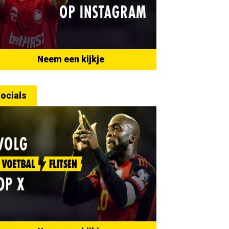
Neem een kijkje
ocials