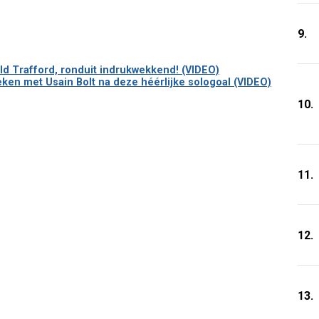
9.
ld Trafford, ronduit indrukwekkend! (VIDEO)
ken met Usain Bolt na deze héérlijke sologoal (VIDEO)
10.
11.
12.
13.