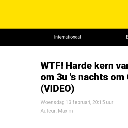
Internationaal
B
WTF! Harde kern van
om 3u 's nachts om 
(VIDEO)
Woensdag 13 februari, 20:15 uur
Auteur: Maxim