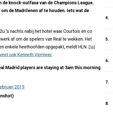
 in de knock-outfase van de Champions League.
n om de Madrilenen af te houden. Iets wat de
4.
u 's nachts nabij het hotel waar Courtois en co
rwerk af om de spelers van Real te wekken. Het
5.
den enkele heethoofden opgepakt, meldt HLN.
Dat
, weet ook Kenneth Vermeer.
6.
eal Madrid players are staying at 3am this morning
7.
ebruari 2019
enshot)
8.