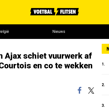
elgië
Nieuws
N
 Ajax schiet vuurwerk af
Courtois en co te wekken
1.
2.
3.