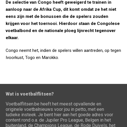
De selectie van Congo heeft geweigerd te trainen in
aanloop naar de Afrika Cup, dit komt omdat ze het niet
eens zijn met de bonussen die de spelers zouden
krijgen voor het toernooi. Hierdoor staan de Congolese
voetbalbond en de nationale ploeg lijnrecht tegenover
elkaar.
Congo neemt het, indien de spelers willen aantreden, op tegen
Ivoorkust, Togo en Marokko.
Wat is voetbalflitsen?
Voetbalflitsen.be heeft het meest opvallende en
originele voetbalnieuws voor jou in petto, met een
ludieke insteek. Je bent hier aan het goede adres voor
content rond o.a. de Jupiler Pro League, Belgen in het
buitenland, de Champions League, de Rode Duivels, het