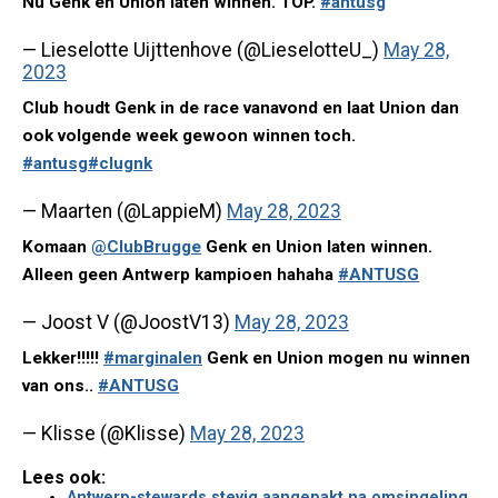
Nu Genk en Union laten winnen. TOP.
#antusg
— Lieselotte Uijttenhove (@LieselotteU_)
May 28,
2023
Club houdt Genk in de race vanavond en laat Union dan
ook volgende week gewoon winnen toch.
#antusg
#clugnk
— Maarten (@LappieM)
May 28, 2023
Komaan
@ClubBrugge
Genk en Union laten winnen.
Alleen geen Antwerp kampioen hahaha
#ANTUSG
— Joost V (@JoostV13)
May 28, 2023
Lekker!!!!!
#marginalen
Genk en Union mogen nu winnen
van ons..
#ANTUSG
— Klisse (@Klisse)
May 28, 2023
Lees ook:
Antwerp-stewards stevig aangepakt na omsingeling