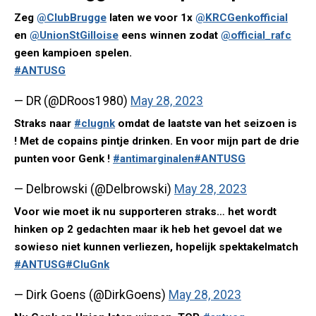
Zeg
@ClubBrugge
laten we voor 1x
@KRCGenkofficial
en
@UnionStGilloise
eens winnen zodat
@official_rafc
geen kampioen spelen.
#ANTUSG
— DR (@DRoos1980)
May 28, 2023
Straks naar
#clugnk
omdat de laatste van het seizoen is
! Met de copains pintje drinken. En voor mijn part de drie
punten voor Genk !
#antimarginalen
#ANTUSG
— Delbrowski (@Delbrowski)
May 28, 2023
Voor wie moet ik nu supporteren straks… het wordt
hinken op 2 gedachten maar ik heb het gevoel dat we
sowieso niet kunnen verliezen, hopelijk spektakelmatch
#ANTUSG
#CluGnk
— Dirk Goens (@DirkGoens)
May 28, 2023