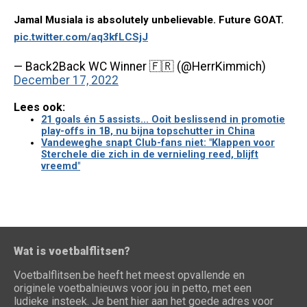
Jamal Musiala is absolutely unbelievable. Future GOAT.
pic.twitter.com/aq3kfLCSjJ
— Back2Back WC Winner 🇫🇷 (@HerrKimmich)
December 17, 2022
Lees ook:
21 goals én 5 assists... Ooit beslissend in promotie
play-offs in 1B, nu bijna topschutter in China
Vandeweghe snapt Club-fans niet: "Klappen voor
Sterchele die zich in de vernieling reed, blijft
vreemd"
Wat is voetbalflitsen?
Voetbalflitsen.be heeft het meest opvallende en
originele voetbalnieuws voor jou in petto, met een
ludieke insteek. Je bent hier aan het goede adres voor