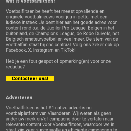
Wat is voetbalflitsen?
Voetbalflitsen.be heeft het meest opvallende en
originele voetbalnieuws voor jou in petto, met een
ludieke insteek. Je bent hier aan het goede adres voor
content rond o.a. de Jupiler Pro League, Belgen in het
buitenland, de Champions League, de Rode Duivels, het
Belgisch amateurvoetbal en veel meer. De stem van de
voetbalfan staat bij ons centraal. Volg ons zeker ook op
Facebook, X, Instagram en TikTok!
Heb je een fout gespot of opmerking(en) voor onze
redactie?
Contacteer ons!
Adverteren
Voetbalflitsen is het #1 native advertising
voetbalplatform van Vlaanderen. Wij weten als geen
ander uw merk en/of campagne door te vertalen naar
relevante content voor Voetbalflitsen, waardoor we in
staat zijn zeer succesvolle en efficiënte campagnes te