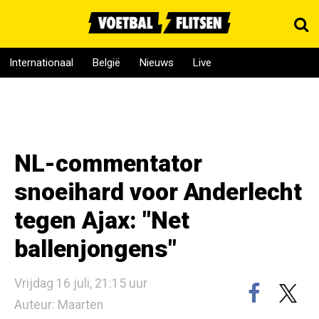
Internationaal
België
Nieuws
Live
NL-commentator
snoeihard voor Anderlecht
tegen Ajax: "Net
ballenjongens"
Vrijdag 16 juli, 21:15 uur
Auteur: Maarten