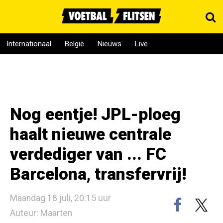
Internationaal
België
Nieuws
Live
Nog eentje! JPL-ploeg
haalt nieuwe centrale
verdediger van ... FC
Barcelona, transfervrij!
Maandag 18 juli, 20:15 uur
Auteur: Maarten