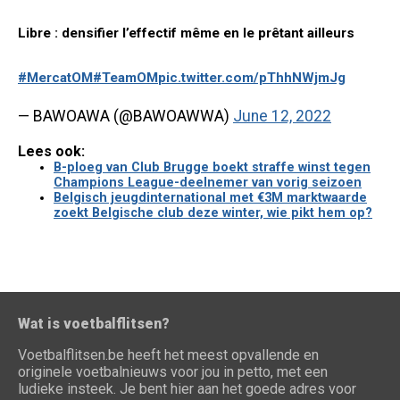
Libre : densifier l’effectif même en le prêtant ailleurs
#MercatOM
#TeamOM
pic.twitter.com/pThhNWjmJg
— BAWOAWA (@BAWOAWWA)
June 12, 2022
Lees ook:
B-ploeg van Club Brugge boekt straffe winst tegen
Champions League-deelnemer van vorig seizoen
Belgisch jeugdinternational met €3M marktwaarde
zoekt Belgische club deze winter, wie pikt hem op?
Wat is voetbalflitsen?
Voetbalflitsen.be heeft het meest opvallende en
originele voetbalnieuws voor jou in petto, met een
ludieke insteek. Je bent hier aan het goede adres voor