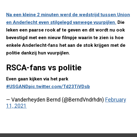
Na een kleine 2 minuten werd de wedstrijd tussen Union
en Anderlecht even stilgelegd vanwege vuurpijlen.
Die
leken een paarse rook af te geven en dit wordt nu ook
bevestigd met een nieuw filmpje waarin te zien is hoe
enkele Anderlecht-fans het aan de stok krijgen met de
politie dankzij hun vuurpijlen.
RSCA-fans vs politie
Even gaan kijken via het park
#USGAND
pic.twitter.com/Td23TiVDsb
— Vanderheyden Bernd (@BerndVndrhdn)
February
11, 2021