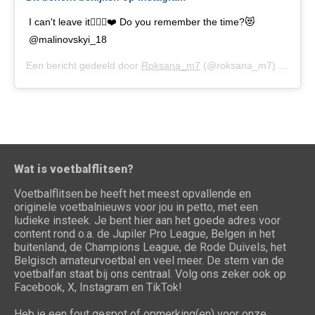
I can't leave it🤦🏻‍♀️❤️ Do you remember the time?😻
@malinovskyi_18
Een bericht gedeeld door
Roksana_m7
(@roksana_m7) op
1 Se
Wat is voetbalflitsen?
Voetbalflitsen.be heeft het meest opvallende en
originele voetbalnieuws voor jou in petto, met een
ludieke insteek. Je bent hier aan het goede adres voor
content rond o.a. de Jupiler Pro League, Belgen in het
buitenland, de Champions League, de Rode Duivels, het
Belgisch amateurvoetbal en veel meer. De stem van de
voetbalfan staat bij ons centraal. Volg ons zeker ook op
Facebook, X, Instagram en TikTok!
Heb je een fout gespot of opmerking(en) voor onze