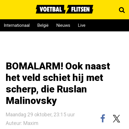
Internationaal
België
Nieuws
Live
BOMALARM! Ook naast
het veld schiet hij met
scherp, die Ruslan
Malinovsky
Maandag 29 oktober, 23:15 uur
Auteur: Maxim