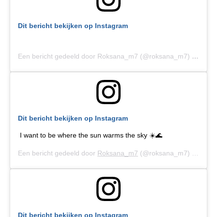
Dit bericht bekijken op Instagram
Een bericht gedeeld door Roksana_m7 (@roksana_m7)
op
21 J
Dit bericht bekijken op Instagram
I want to be where the sun warms the sky ☀️🌊
Een bericht gedeeld door
Roksana_m7
(@roksana_m7) op
20 J
Dit bericht bekijken op Instagram