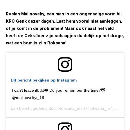
Ruslan Malinovsky, een man in een ongenadige vorm bij
KRC Genk dezer dagen. Laat hem vooral niet aanleggen,
of je komt in de problemen! Maar ook naast het veld
heeft de Oekraïner zijn schaapjes duidelijk op het droge,
wat een bom is zijn Roksana!
Dit bericht bekijken op Instagram
I can't leave it🤦🏻‍♀️❤️ Do you remember the time?😻
@malinovskyi_18
Een bericht gedeeld door
Roksana_m7
(@roksana_m7) op
1 Se