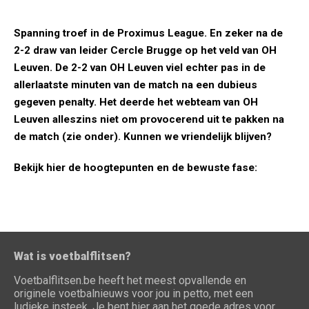
Spanning troef in de Proximus League. En zeker na de
2-2 draw van leider Cercle Brugge op het veld van OH
Leuven. De 2-2 van OH Leuven viel echter pas in de
allerlaatste minuten van de match na een dubieus
gegeven penalty. Het deerde het webteam van OH
Leuven alleszins niet om provocerend uit te pakken na
de match (zie onder). Kunnen we vriendelijk blijven?
Bekijk hier de hoogtepunten en de bewuste fase:
Wat is voetbalflitsen?
Voetbalflitsen.be heeft het meest opvallende en
originele voetbalnieuws voor jou in petto, met een
ludieke insteek. Je bent hier aan het goede adres voor