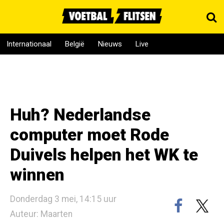
Internationaal
België
Nieuws
Live
Huh? Nederlandse
computer moet Rode
Duivels helpen het WK te
winnen
Donderdag 3 mei, 14:15 uur
Auteur: Maarten