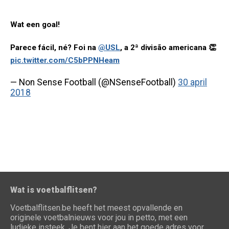
Wat een goal!
Parece fácil, né? Foi na
@USL
, a 2ª divisão americana 👏
pic.twitter.com/C5bPPNHeam
— Non Sense Football (@NSenseFootball)
30 april
2018
Wat is voetbalflitsen?
Voetbalflitsen.be heeft het meest opvallende en
originele voetbalnieuws voor jou in petto, met een
ludieke insteek. Je bent hier aan het goede adres voor