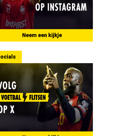
Neem een kijkje
ocials