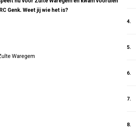
 speelt nu voor Zulte Waregem en kwam voordien
C Genk. Weet jij wie het is?
4.
5.
n Zulte Waregem
6.
7.
8.