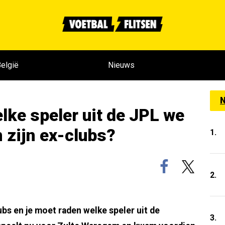
elgië
Nieuws
N
welke speler uit de JPL we
 zijn ex-clubs?
1.
2.
lubs en je moet raden welke speler uit de
3.