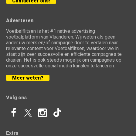
Contacteer ons!
Adverteren
Voetbalflitsen is het #1 native advertising
voetbalplatform van Vlaanderen. Wij weten als geen
ander uw merk en/of campagne door te vertalen naar
relevante content voor Voetbalflitsen, waardoor we in
staat zijn zeer succesvolle en efficiënte campagnes te
draaien. Het is ook steeds mogelijk om campagnes op
onze succesvolle social media kanalen te lanceren.
Meer weten?
Volg ons
Extra