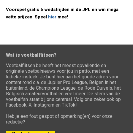
Voorspel gratis 6 wedstrijden in de JPL en win mega
vette prijzen. Speel
hier
mee!
Wat is voetbalflitsen?
Voetbalflitsen.be heeft het meest opvallende en
originele voetbalnieuws voor jou in petto, met een
ludieke insteek. Je bent hier aan het goede adres voor
content rond o.a. de Jupiler Pro League, Belgen in het
buitenland, de Champions League, de Rode Duivels, het
Belgisch amateurvoetbal en veel meer. De stem van de
voetbalfan staat bij ons centraal. Volg ons zeker ook op
Facebook, X, Instagram en TikTok!
Heb je een fout gespot of opmerking(en) voor onze
redactie?