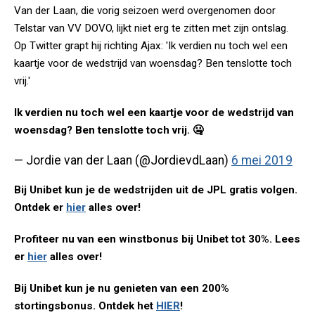
Van der Laan, die vorig seizoen werd overgenomen door
Telstar van VV DOVO, lijkt niet erg te zitten met zijn ontslag.
Op Twitter grapt hij richting Ajax: 'Ik verdien nu toch wel een
kaartje voor de wedstrijd van woensdag? Ben tenslotte toch
vrij.'
Ik verdien nu toch wel een kaartje voor de wedstrijd van
woensdag? Ben tenslotte toch vrij. 🤐
— Jordie van der Laan (@JordievdLaan)
6 mei 2019
Bij Unibet kun je de wedstrijden uit de JPL gratis volgen.
Ontdek er
hier
alles over!
Profiteer nu van een winstbonus bij Unibet tot 30%. Lees
er
hier
alles over!
Bij Unibet kun je nu genieten van een 200%
stortingsbonus. Ontdek het
HIER
!