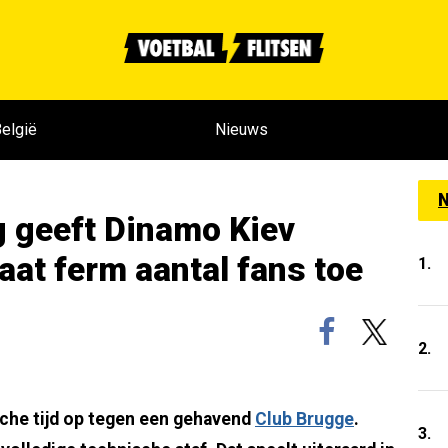
elgië
Nieuws
N
g geeft Dinamo Kiev
laat ferm aantal fans toe
1.
2.
che tijd op tegen een gehavend
Club Brugge
.
3.