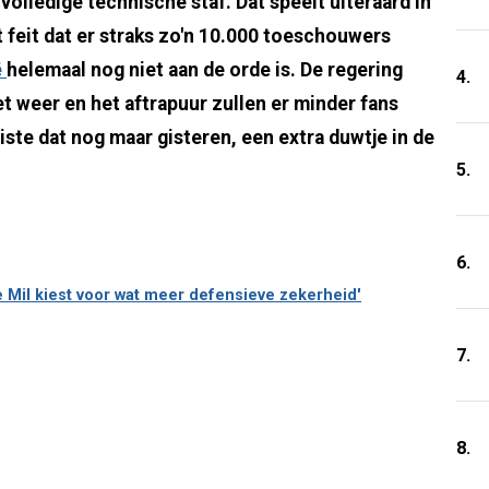
volledige technische staf. Dat speelt uiteraard in
t feit dat er straks zo'n 10.000 toeschouwers
ë
helemaal nog niet aan de orde is. De regering
4.
et weer en het aftrapuur zullen er minder fans
ste dat nog maar gisteren, een extra duwtje in de
5.
6.
e Mil kiest voor wat meer defensieve zekerheid'
7.
8.