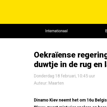
Internationaal
B
Oekraïense regerin
duwtje in de rug en 
Donderdag 18 februari, 10:45 uur
Auteur: Maarten
Dinamo Kiev neemt het om 16u Belgis