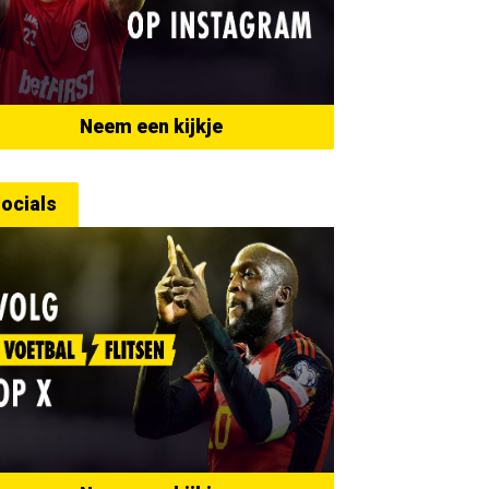
Neem een kijkje
ocials