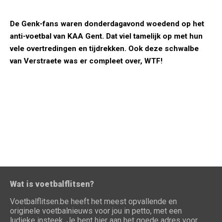
De Genk-fans waren donderdagavond woedend op het
anti-voetbal van KAA Gent. Dat viel tamelijk op met hun
vele overtredingen en tijdrekken. Ook deze schwalbe
van Verstraete was er compleet over, WTF!
Wat is voetbalflitsen?
Voetbalflitsen.be heeft het meest opvallende en
originele voetbalnieuws voor jou in petto, met een
ludieke insteek. Je bent hier aan het goede adres voor