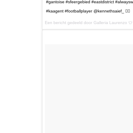
#gantoise #sfeergebied #eastdistrict #always
#kaagent #footballplayer @kennethsaief_ ✌🏻
Een bericht gedeeld door Galleria Laurenzo 