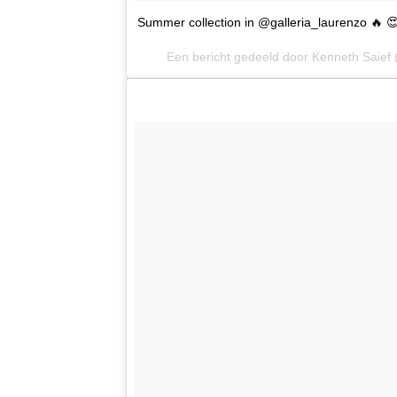
Summer collection in @galleria_laurenzo 🔥 
Een bericht gedeeld door Kenneth Saief