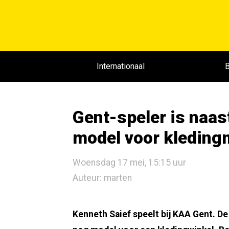
Internationaal
B
Gent-speler is naas
model voor kleding
Woensdag 17 mei, 15:15 uur
Auteur: marten
Kenneth Saief speelt bij KAA Gent. De 