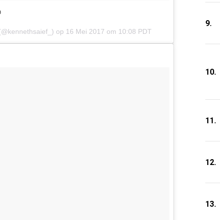

9.
 (@kennethsaief_) op
16 Mei 2017 om 10:08 PDT
10.
11.
12.
13.