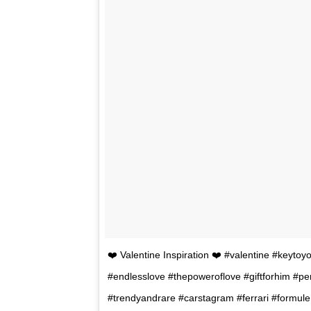
❤️ Valentine Inspiration ❤️ #valentine #keytoyo
#endlesslove #thepoweroflove #giftforhim #per
#trendyandrare #carstagram #ferrari #formul