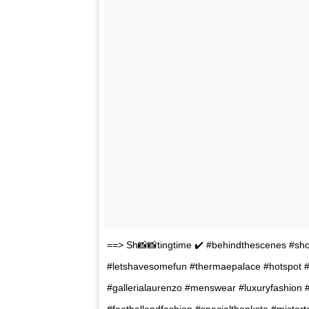
==> Sh📸📸tingtime ✔️ #behindthescenes #sho
#letshavesomefun #thermaepalace #hotspot #
#gallerialaurenzo #menswear #luxuryfashion
#footballandfashion #specialthanksto #mistert