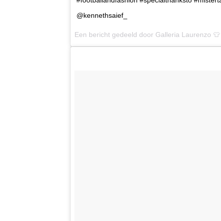
@kennethsaief_
Een bericht gedeeld door Galleria Laurenzo 