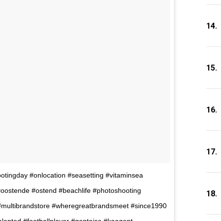
14.
15.
16.
17.
otingday #onlocation #seasetting #vitaminsea
oostende #ostend #beachlife #photoshooting
18.
 #multibrandstore #wheregreatbrandsmeet #since1990
alented #footballplayer #gantoise #kaagent