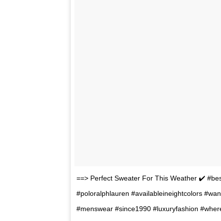
==> Perfect Sweater For This Weather ✔️ #be
#poloralphlauren #availableineightcolors #wa
#menswear #since1990 #luxuryfashion #wher