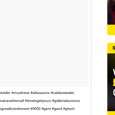
S
stseller #musthave #allseasons #cablesweater
nnahavethemall #timetogetyours #gallerialaurenzo
egreatbrandsmeet #9000 #gent #gand #ghent