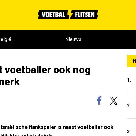
elgië
Nieuws
N
t voetballer ook nog
merk
1.
2.
Israëlische flankspeler is naast voetballer ook
3.