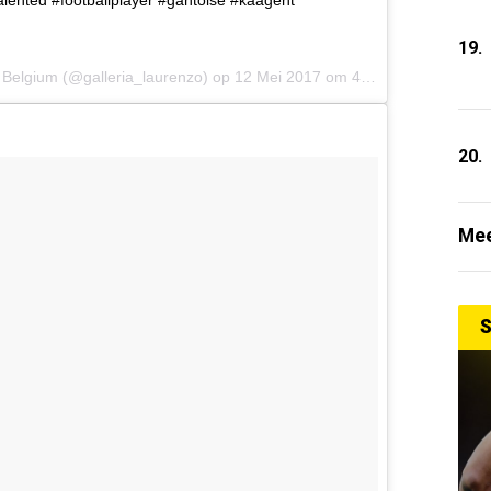
19.
 Belgium (@galleria_laurenzo) op
12 Mei 2017 om 4:33 PDT
20.
Mee
S