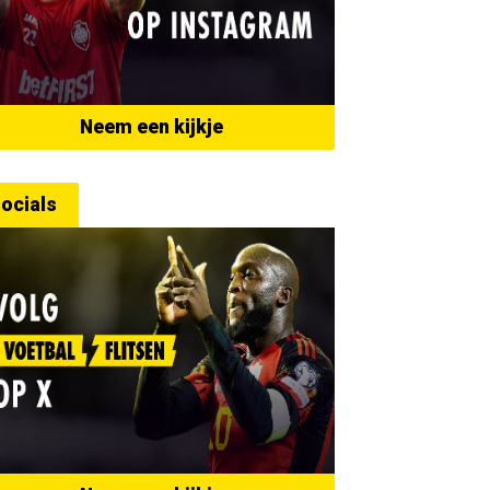
Neem een kijkje
ocials