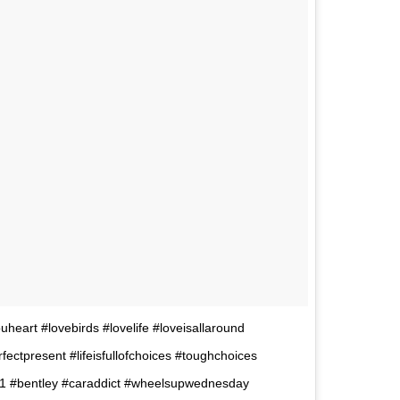
uheart #lovebirds #lovelife #loveisallaround
fectpresent #lifeisfullofchoices #toughchoices
e1 #bentley #caraddict #wheelsupwednesday