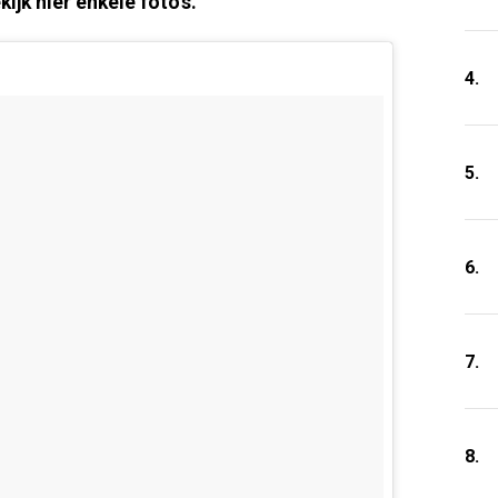
ijk hier enkele foto's.
4.
5.
6.
7.
8.