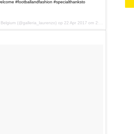
welcome #footballandfashion #specialthanksto
 Belgium (@galleria_laurenzo) op
22 Apr 2017 om 2:44 PDT