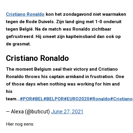
Cristiano Ronaldo
kon het zondagavond niet waarmaken
tegen de Rode Duivels. Zijn land ging met 1-0 onderuit
tegen België. Na de match was Ronaldo zichtbaar
gefrustreerd. Hij smeet zijn kapiteinsband dan ook op
de grasmat.
Cristiano Ronaldo
The moment Belgium seal their victory and Cristiano
Ronaldo throws his captain armband in frustration. One
of those days when nothing was working for him and
his
team...
#POR
#BEL
#BELPOR
#EURO2020
#Ronaldo
#Cristian
— Alexa (@buticut)
June 27, 2021
Hier nog eens: