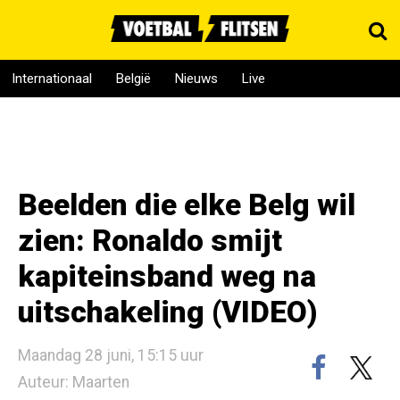
Internationaal
België
Nieuws
Live
Beelden die elke Belg wil
zien: Ronaldo smijt
kapiteinsband weg na
uitschakeling (VIDEO)
Maandag 28 juni, 15:15 uur
Auteur: Maarten