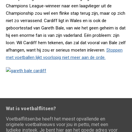
Champions League-winneer naar een laagvlieger uit de
Championship zou wel een flinke stap terug zijn, maar op zich
niet zo verrassend. Cardiff ligt in Wales en is ook de
geboortestad van Gareth Bale, van wie het geen geheim is dat
hij een enorme fan is van zijn vaderland. Eén probleem: zijn
loon. Wil Cardiff hem tekenen, dan zal dat vooral van Bale zelf
afhangen, want hij zou er serieus moeten inleveren.
Stoppen
met voetballen lijkt voorlopig niet meer aan de orde.
Wat is voetbalflitsen?
Voetbalflitsen.be heeft het meest opvallende en
originele voetbalnieuws voor jou in petto, met een
ludieke insteek. Je bent hier aan het goede adres voor