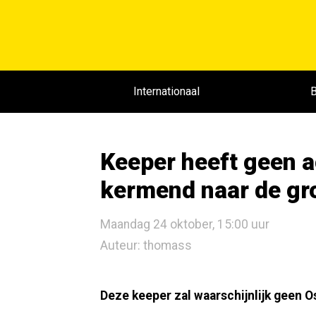
Internationaal
B
Keeper heeft geen a
kermend naar de gro
Maandag 24 oktober, 15:00 uur
Auteur: thomass
Deze keeper zal waarschijnlijk geen O