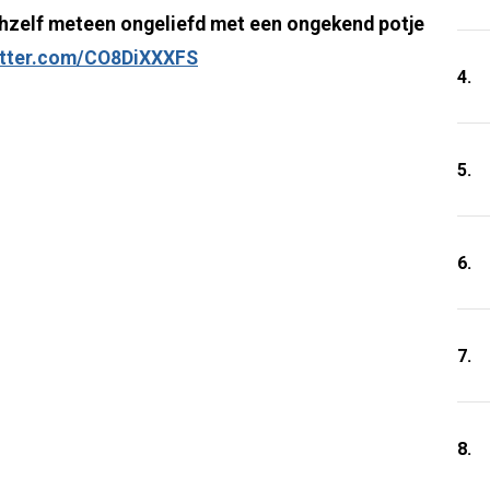
zelf meteen ongeliefd met een ongekend potje
itter.com/CO8DiXXXFS
4.
5.
6.
7.
8.