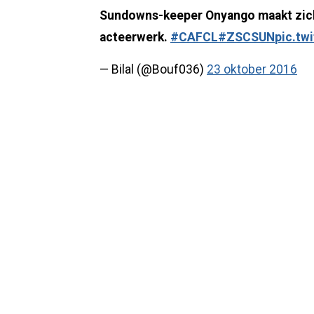
Sundowns-keeper Onyango maakt zich
acteerwerk.
#CAFCL
#ZSCSUN
pic.tw
— Bilal (@Bouf036)
23 oktober 2016