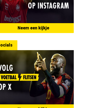
Neem een kijkje
ocials