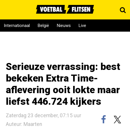
Internationaal
België
Nieuws
Live
Serieuze verrassing: best
bekeken Extra Time-
aflevering ooit lokte maar
liefst 446.724 kijkers
Zaterdag 23 december, 07:15 uur
Auteur: Maarten