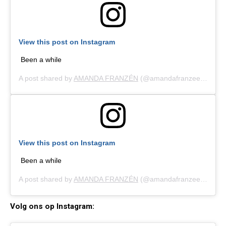
View this post on Instagram
Been a while
A post shared by
AMANDA FRANZÉN
(@amandafranzeen) on
Au
View this post on Instagram
Been a while
A post shared by
AMANDA FRANZÉN
(@amandafranzeen) on
Au
Volg ons op Instagram: