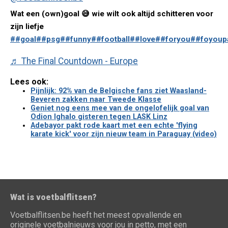
Wat een (own)goal 😅 wie wilt ook altijd schitteren voor
zijn liefje
##goal
##psg
##funny
##football
##love
##foryou
##foyoup
♬ The Final Countdown - Europe
Lees ook:
Pijnlijk: 92% van de Belgische fans ziet Waasland-
Beveren zakken naar Tweede Klasse
Geniet nog eens mee van de ongelofelijk goal van
Odion Ighalo gisteren tegen LASK Linz
Adebayor pakt rode kaart met een echte 'flying
karate kick' voor zijn nieuw team in Paraguay (video)
Wat is voetbalflitsen?
Voetbalflitsen.be heeft het meest opvallende en
originele voetbalnieuws voor jou in petto, met een