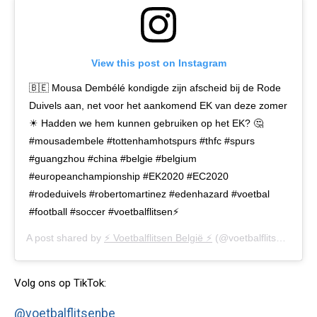
View this post on Instagram
🇧🇪 Mousa Dembélé kondigde zijn afscheid bij de Rode
Duivels aan, net voor het aankomend EK van deze zomer
☀ Hadden we hem kunnen gebruiken op het EK? 🤔
#mousadembele #tottenhamhotspurs #thfc #spurs
#guangzhou #china #belgie #belgium
#europeanchampionship #EK2020 #EC2020
#rodeduivels #robertomartinez #edenhazard #voetbal
#football #soccer #voetbalflitsen⚡️
A post shared by
⚡️ Voetbalflitsen België ⚡️
(@voetbalflitsen.be) on
Volg ons op TikTok:
@voetbalflitsenbe