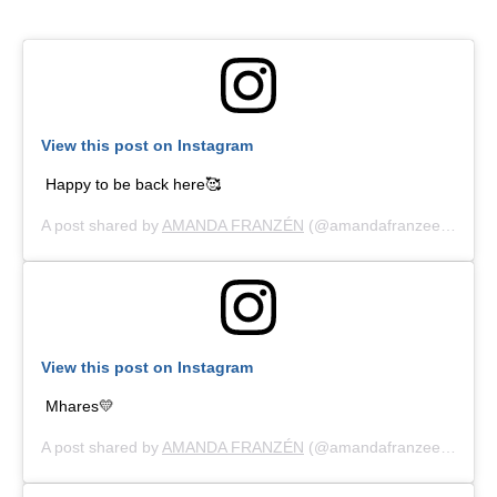
View this post on Instagram
Happy to be back here🥰
A post shared by
AMANDA FRANZÉN
(@amandafranzeen) on
Ju
View this post on Instagram
Mhares💛
A post shared by
AMANDA FRANZÉN
(@amandafranzeen) on
Ju