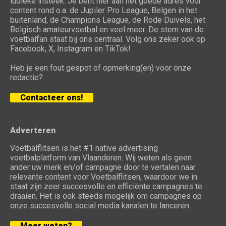
ludieke insteek. Je bent hier aan het goede adres voor
content rond o.a. de Jupiler Pro League, Belgen in het
buitenland, de Champions League, de Rode Duivels, het
Belgisch amateurvoetbal en veel meer. De stem van de
voetbalfan staat bij ons centraal. Volg ons zeker ook op
Facebook, X, Instagram en TikTok!
Heb je een fout gespot of opmerking(en) voor onze
redactie?
Contacteer ons!
Adverteren
Voetbalflitsen is het #1 native advertising
voetbalplatform van Vlaanderen. Wij weten als geen
ander uw merk en/of campagne door te vertalen naar
relevante content voor Voetbalflitsen, waardoor we in
staat zijn zeer succesvolle en efficiënte campagnes te
draaien. Het is ook steeds mogelijk om campagnes op
onze succesvolle social media kanalen te lanceren.
Meer weten?