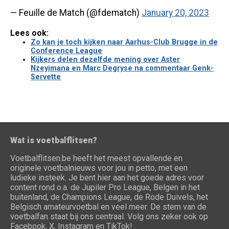
— Feuille de Match (@fdematch)
January 20, 2023
Lees ook:
Zo kan je toch kijken naar Aarhus-Club Brugge in de
Conference League
Kijkers delen dezelfde mening over Aster
Nzeyimana en Marc Degryse na commentaar Genk-
Servette
Wat is voetbalflitsen?
Voetbalflitsen.be heeft het meest opvallende en
originele voetbalnieuws voor jou in petto, met een
ludieke insteek. Je bent hier aan het goede adres voor
content rond o.a. de Jupiler Pro League, Belgen in het
buitenland, de Champions League, de Rode Duivels, het
Belgisch amateurvoetbal en veel meer. De stem van de
voetbalfan staat bij ons centraal. Volg ons zeker ook op
Facebook, X, Instagram en TikTok!