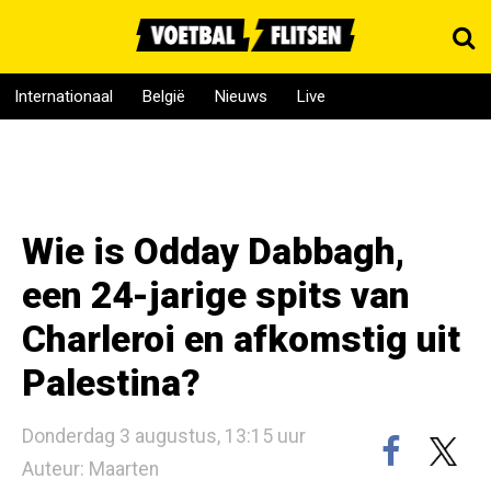
Internationaal
België
Nieuws
Live
Wie is Odday Dabbagh,
een 24-jarige spits van
Charleroi en afkomstig uit
Palestina?
Donderdag 3 augustus, 13:15 uur
Auteur: Maarten