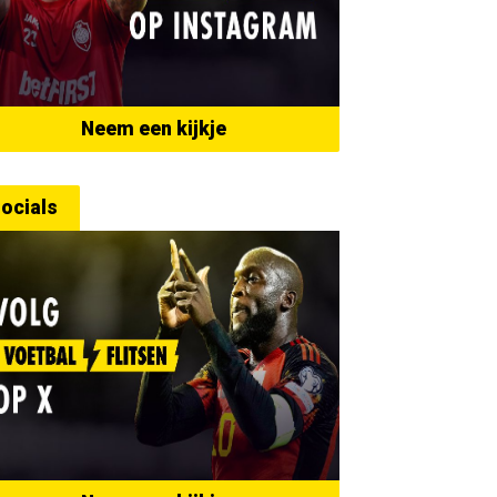
Neem een kijkje
ocials