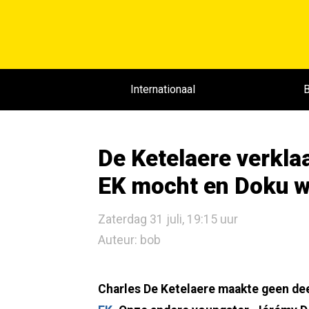
Internationaal
B
De Ketelaere verklaa
EK mocht en Doku wel
Zaterdag 31 juli, 19:15 uur
Auteur: bob
Charles De Ketelaere maakte geen deel