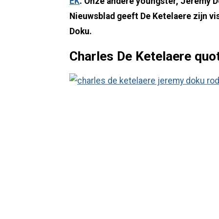
EK
. Onze andere youngster, Jérémy Do
Nieuwsblad geeft De Ketelaere zijn vis
Doku.
Charles De Ketelaere quo