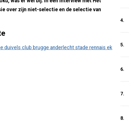
ku, was er wel bij. In een interview met Het
ie over zijn niet-selectie en de selectie van
4.
te
5.
6.
7.
8.