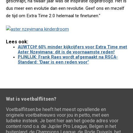
geschrapt, na twaalf jaar was de inspiratie opgedroogd. Het is
dus meer een evolutie dan een revolutie. Geef ons en mezelf
de tijd om Extra Time 2.0 helemaal te finetunen."
Lees ook:
AUWTCH! 60% minder kijkcijfers voor Extra Time met
Aster Nzeyimana: dit is de voornaamste reden!
PIJNLIJK: Frank Raes wordt afgemaakt na RSCA-
Standard: "Daar is een reden voor"
Wat is voetbalflitsen?
Voetbalflitsen.be heeft het meest opvallende en
originele voetbalnieuws voor jou in petto, met een
ludieke insteek. Je bent hier aan het goede adres voor
content rond o.a. de Jupiler Pro League, Belgen in het
buitenland, de Champions League, de Rode Duivels, het