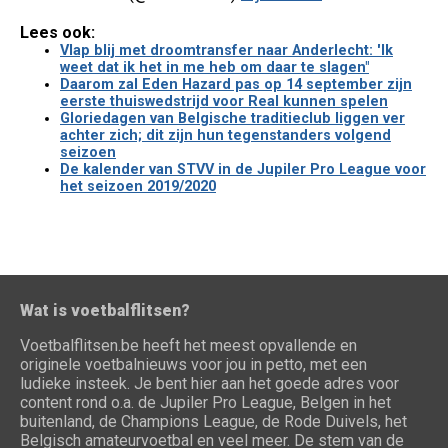
Lees ook:
Vlap blij met droomtransfer naar Anderlecht: 'Ik
weet dat ik het in me heb om daar te slagen"
Daarom zal Eden Hazard pas op 14 september zijn
eerste thuiswedstrijd voor Real kunnen spelen
Gloriedagen van Belgische traditieclub liggen ver
achter zich; dit zijn hun tegenstanders volgend
seizoen
De kalender van STVV in de Jupiler Pro League voor
het seizoen 2019/2020
Wat is voetbalflitsen?
Voetbalflitsen.be heeft het meest opvallende en
originele voetbalnieuws voor jou in petto, met een
ludieke insteek. Je bent hier aan het goede adres voor
content rond o.a. de Jupiler Pro League, Belgen in het
buitenland, de Champions League, de Rode Duivels, het
Belgisch amateurvoetbal en veel meer. De stem van de