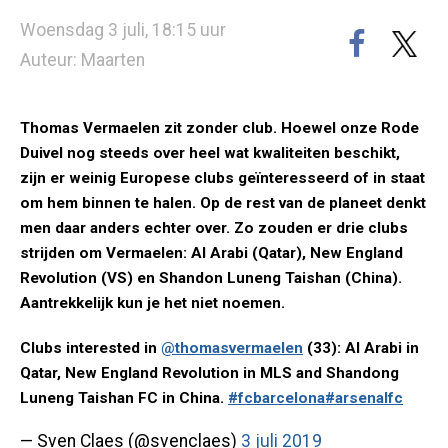
Woensdag 3 juli, 18:15 uur
Auteur: Maarten
Thomas Vermaelen zit zonder club. Hoewel onze Rode
Duivel nog steeds over heel wat kwaliteiten beschikt,
zijn er weinig Europese clubs geïnteresseerd of in staat
om hem binnen te halen. Op de rest van de planeet denkt
men daar anders echter over. Zo zouden er drie clubs
strijden om Vermaelen: Al Arabi (Qatar), New England
Revolution (VS) en Shandon Luneng Taishan (China).
Aantrekkelijk kun je het niet noemen.
Clubs interested in
@thomasvermaelen
(33): Al Arabi in
Qatar, New England Revolution in MLS and Shandong
Luneng Taishan FC in China.
#fcbarcelona
#arsenalfc
— Sven Claes (@svenclaes)
3 juli 2019