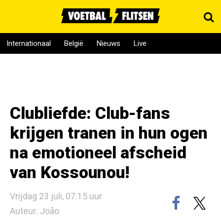
Internationaal
België
Nieuws
Live
Clubliefde: Club-fans
krijgen tranen in hun ogen
na emotioneel afscheid
van Kossounou!
Vrijdag 23 juli, 07:15 uur
Auteur: João