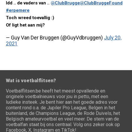
Idd .. de vaders van ..
@ClubBrugge
@ClubBruggeFound
#erpemere
Toch wreed toevallig :)
Of ligt het aan mij?
— Guy Van Der Bruggen (@GuyVdbruggen)
July 20,
2021
Wat is voetbalflitsen?
Voetbalflitsen.be heeft het meest opvallende en
originele voetbalnieuws voor jou in petto, met een
ludieke insteek. Je bent hier aan het goede adres voor
content rond o.a. de Jupiler Pro League, Belgen in het
buitenland, de Champions League, de Rode Duivels, het
Belgisch amateurvoetbal en veel meer. De stem van de
voetbalfan staat bij ons centraal. Volg ons zeker ook op
Facebook, X, Instagram en TikTok!