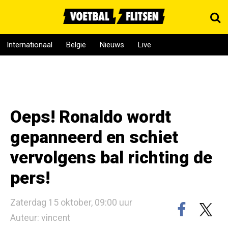
Internationaal
België
Nieuws
Live
Oeps! Ronaldo wordt
gepanneerd en schiet
vervolgens bal richting de
pers!
Zaterdag 15 oktober, 09:00 uur
Auteur: vincent