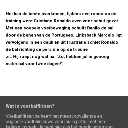
Het kan de beste overkomen, tijdens een rondo op de
training werd Cristiano Ronaldo even voor schut gezet.
Met een soepele voetbeweging schuift Danilo de bal
door de benen van de Portugees. Linksback Marcelo ligt
vervolgens in een deuk en uit frustratie schiet Ronaldo
de bal richting de pers die op de tribune
zit. Hij roept nog wat na: "Zo, hebben jullie genoeg
materiaal voor twee dagen!"
Wat is voetbalflitsen?
Voetbalflitsen.be heeft het meest opvallende en
originele voetbalnieuws voor jou in petto, met een
ludieke insteek. Je bent hier aan het goede adres voor