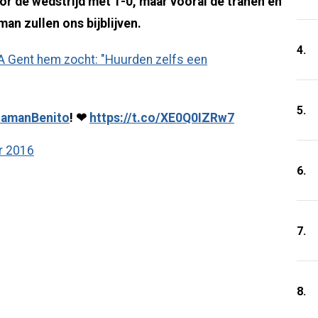
or de wedstrijd met 1-0, maar vooral de tranen en
an zullen ons bijblijven.
4.
A Gent hem zocht: "Huurden zelfs een
5.
amanBenito
! ❤
https://t.co/XE0Q0IZRw7
r 2016
6.
7.
8.