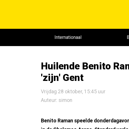
Internationaal
B
Huilende Benito Ra
'zijn' Gent
Vrijdag 28 oktober, 15:45 uur
Auteur: simon
Benito Raman speelde donderdagavond 