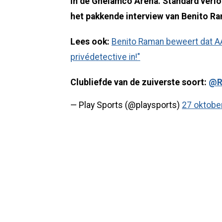
in de Ghelamco Arena. Standard verlo
het pakkende interview van Benito Ram
Lees ook:
Benito Raman beweert dat A
privédetective in!"​
Clubliefde van de zuiverste soort:
@R
— Play Sports (@playsports)
27 oktobe