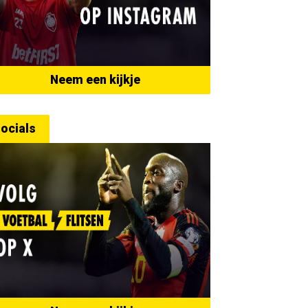
Neem een kijkje
ocials