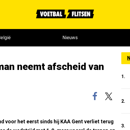
elgië
Nieuws
N
man neemt afscheid van
1.
2.
voor het eerst sinds hij KAA Gent verliet terug
3.