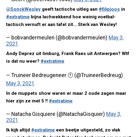
@SonckWesley
geeft tactische uitleg aan
#filipjoos
in
#extratime
bijna lachwekkend hoe weinig voetbal-
tactisch vernuft er aan tafel zit... Sterk van Wesley!
— bobvandermeulen (@bobvandermeulen)
May 3,
2021
Andy Deprez uit limburg, Frank Raes uit Antwerpen? Wtf
is dat nu weer?
#extratime
— Truineer Bedreugeneer 🕙 (@TruineerBedreug)
May 3, 2021
In de muppets show waren er maar 2 oude zagen maar
hier zijn ze met 5 !!
#extratime
— Natacha Gisquiere (@NatachaGisquier)
May 3,
2021
Ik kijk altijd
#extratime
een beetje uitgesteld, zo vlak