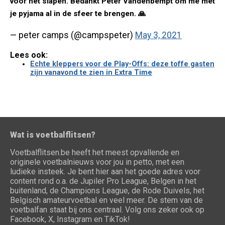
voor het slapen. Bedankt Peter Vandenbempt om me met
je pyjama al in de sfeer te brengen. 🙏
— peter camps (@campspeter)
May 3, 2021
Lees ook:
Echte kleppers voor de Play-Offs: deze toffe gasten
zijn vanavond te zien in Extra Time
Wat is voetbalflitsen?
Voetbalflitsen.be heeft het meest opvallende en
originele voetbalnieuws voor jou in petto, met een
ludieke insteek. Je bent hier aan het goede adres voor
content rond o.a. de Jupiler Pro League, Belgen in het
buitenland, de Champions League, de Rode Duivels, het
Belgisch amateurvoetbal en veel meer. De stem van de
voetbalfan staat bij ons centraal. Volg ons zeker ook op
Facebook, X, Instagram en TikTok!