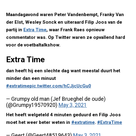
Maandagavond waren Peter Vandenbempt, Franky Van
der Elst, Wesley Sonck en uiteraard Filip Joos van de
partij in
Extra Time
, waar Frank Raes opnieuw
commentator was. Op Twitter waren ze opvallend hard
voor de voetbaltalkshow.
Extra Time
dan heeft hij een slechte dag want meestal duurt het
minder dan een minuut
#extratime
pic.twitter.com/hCJjcUcGu0
— Grumpy old man (Jef Brueghel de oude)
(@Grumpy19570920)
May 3, 2021
Het heeft welgeteld 4 minuten geduurd en Filip Joos
moet het weer beter weten in
#extratime
.
#ExtraTime
— Geert (@Geert48519643)
May 3, 2021