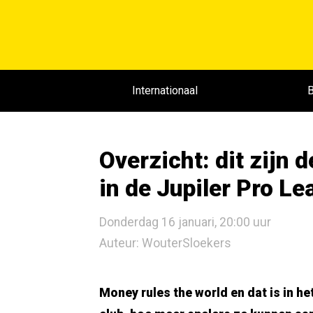
Internationaal
B
Overzicht: dit zijn 
in de Jupiler Pro L
Donderdag 16 januari, 20:00 uur
Auteur: WouterSloekers
Money rules the world en dat is in he