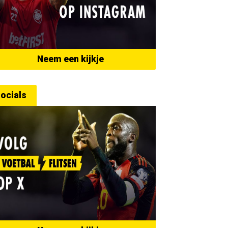
Neem een kijkje
ocials