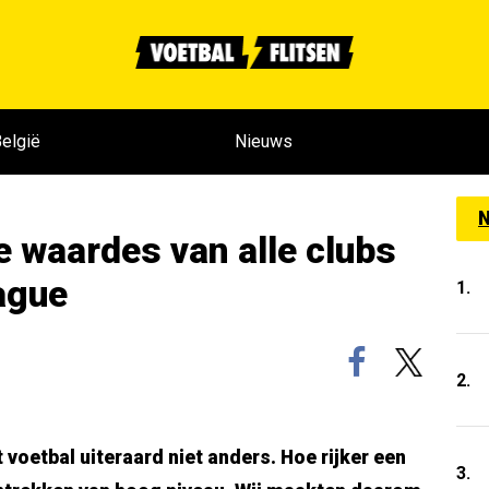
elgië
Nieuws
N
de waardes van alle clubs
eague
1.
2.
t voetbal uiteraard niet anders. Hoe rijker een
3.