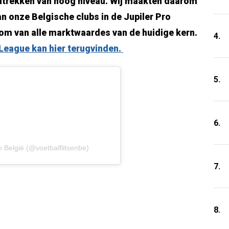
antrekken van hoog niveau. Wij maakten daarom
n onze Belgische clubs in de Jupiler Pro
om van alle marktwaardes van de huidige kern.
4.
 League kan hier terugvinden.
5.
6.
n België (@voetbalflitsenbe)
7.
8.