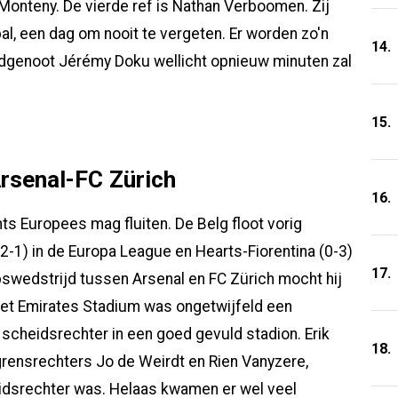
 Monteny. De vierde ref is Nathan Verboomen. Zij
, een dag om nooit te vergeten. Er worden zo'n
14.
andgenoot Jérémy Doku wellicht opnieuw minuten zal
15.
Arsenal-FC Zürich
16.
ts Europees mag fluiten. De Belg floot vorig
-1) in de Europa League en Hearts-Fiorentina (0-3)
17.
swedstrijd tussen Arsenal en FC Zürich mocht hij
 het Emirates Stadium was ongetwijfeld een
 scheidsrechter in een goed gevuld stadion. Erik
18.
grensrechters Jo de Weirdt en Rien Vanyzere,
eidsrechter was. Helaas kwamen er wel veel