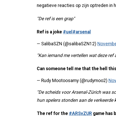
negatieve reacties op zijn optreden in 
"De ref is een grap"
Ref is a joke
#uel
#arsenal
— SalibaSZN (@salibaSZN12)
November
"Kan iemand me vertellen wat deze ref a
Can someone tell me that the hell thi
— Rudy Mootoosamy (@rudymoo2)
Nov
"De scheids voor Arsenal-Zürich was sc
hun spelers stonden aan de verkeerde ka
The ref for the
#ARSvZUR
game has be