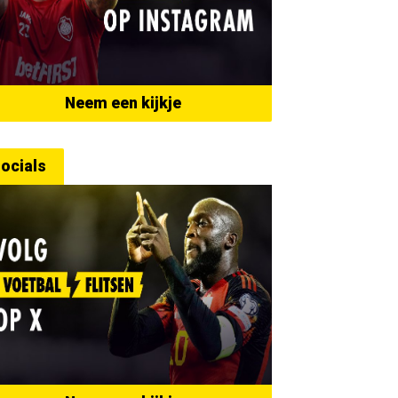
Neem een kijkje
ocials