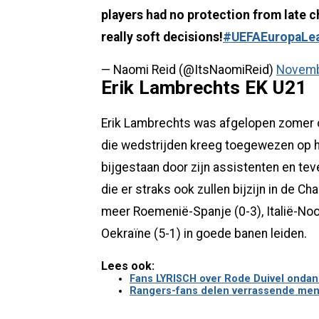
players had no protection from late 
really soft decisions!
#UEFAEuropaLe
— Naomi Reid (@ItsNaomiReid)
Novemb
Erik Lambrechts EK U21
Erik Lambrechts was afgelopen zomer 
die wedstrijden kreeg toegewezen op 
bijgestaan door zijn assistenten en te
die er straks ook zullen bijzijn in de 
meer Roemenië-Spanje (0-3), Italië-Noo
Oekraïne (5-1) in goede banen leiden.
Lees ook:
Fans LYRISCH over Rode Duivel ondanks
Rangers-fans delen verrassende menin