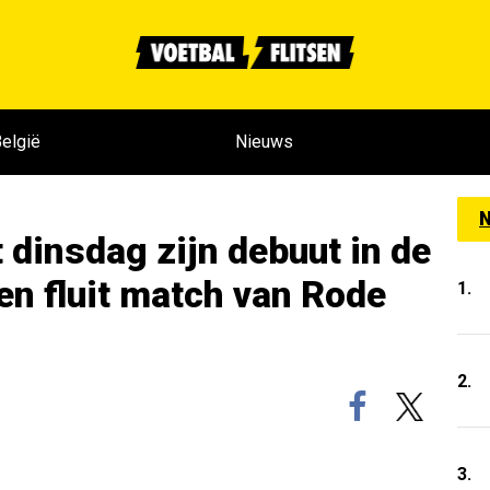
elgië
Nieuws
N
 dinsdag zijn debuut in de
n fluit match van Rode
1.
2.
3.