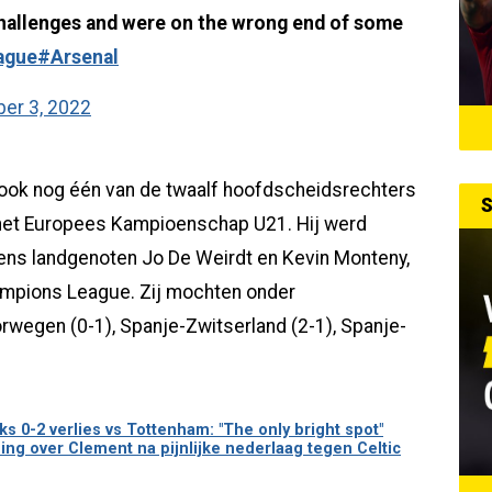
challenges and were on the wrong end of some
ague
#Arsenal
er 3, 2022
ook nog één van de twaalf hoofdscheidsrechters
S
het Europees Kampioenschap U21. Hij werd
vens landgenoten Jo De Weirdt en Kevin Monteny,
Champions League. Zij mochten onder
rwegen (0-1), Spanje-Zwitserland (2-1), Spanje-
 0-2 verlies vs Tottenham: "The only bright spot"
g over Clement na pijnlijke nederlaag tegen Celtic