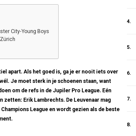
4.
ter City-Young Boys
 Zürich
5.
el apart. Als het goed is, ga je er nooit iets over
6.
wél. Je moet sterk in je schoenen staan, want
 doen om de refs in de Jupiler Pro League. Eén
7.
nen zetten: Erik Lambrechts. De Leuvenaar mag
e Champions League en wordt gezien als de beste
oment.
8.