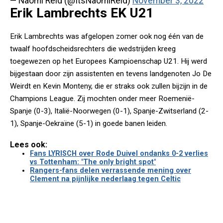
— Naomi Reid (@ItsNaomiReid)
November 3, 2022
Erik Lambrechts EK U21
Erik Lambrechts was afgelopen zomer ook nog één van de
twaalf hoofdscheidsrechters die wedstrijden kreeg
toegewezen op het Europees Kampioenschap U21. Hij werd
bijgestaan door zijn assistenten en tevens landgenoten Jo De
Weirdt en Kevin Monteny, die er straks ook zullen bijzijn in de
Champions League. Zij mochten onder meer Roemenië-
Spanje (0-3), Italië-Noorwegen (0-1), Spanje-Zwitserland (2-
1), Spanje-Oekraïne (5-1) in goede banen leiden.
Lees ook:
Fans LYRISCH over Rode Duivel ondanks 0-2 verlies
vs Tottenham: "The only bright spot"
Rangers-fans delen verrassende mening over
Clement na pijnlijke nederlaag tegen Celtic