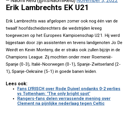
— Naomi Reid (@ItsNaomiReid)
November 3, 2022
Erik Lambrechts EK U21
Erik Lambrechts was afgelopen zomer ook nog één van de
twaalf hoofdscheidsrechters die wedstrijden kreeg
toegewezen op het Europees Kampioenschap U21. Hij werd
bijgestaan door zijn assistenten en tevens landgenoten Jo De
Weirdt en Kevin Monteny, die er straks ook zullen bijzijn in de
Champions League. Zij mochten onder meer Roemenië-
Spanje (0-3), Italië-Noorwegen (0-1), Spanje-Zwitserland (2-
1), Spanje-Oekraïne (5-1) in goede banen leiden.
Lees ook:
Fans LYRISCH over Rode Duivel ondanks 0-2 verlies
vs Tottenham: "The only bright spot"
Rangers-fans delen verrassende mening over
Clement na pijnlijke nederlaag tegen Celtic