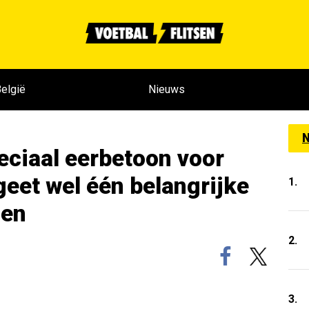
elgië
Nieuws
N
eciaal eerbetoon voor
geet wel één belangrijke
1.
gen
2.
3.