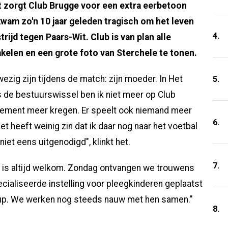
t zorgt Club Brugge voor een extra eerbetoon
kwam zo'n 10 jaar geleden tragisch om het leven
4.
rijd tegen Paars-Wit. Club is van plan alle
akelen en een grote foto van Sterchele te tonen.
ezig zijn tijdens de match: zijn moeder. In Het
5.
s de bestuurswissel ben ik niet meer op Club
ment meer kregen. Er speelt ook niemand meer
6.
t heeft weinig zin dat ik daar nog naar het voetbal
iet eens uitgenodigd", klinkt het.
7.
Ze is altijd welkom. Zondag ontvangen we trouwens
cialiseerde instelling voor pleegkinderen geplaatst
e Cup. We werken nog steeds nauw met hen samen."
8.