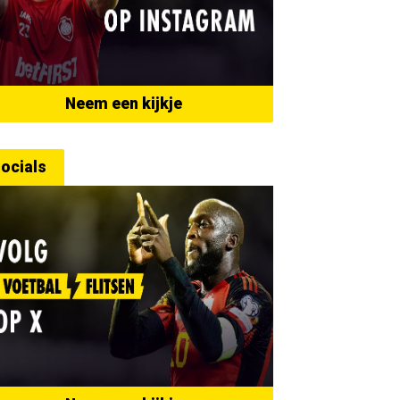
Neem een kijkje
ocials