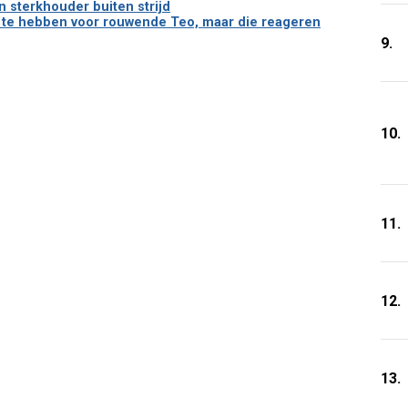
n sterkhouder buiten strijd
 te hebben voor rouwende Teo, maar die reageren
9.
10.
11.
12.
13.