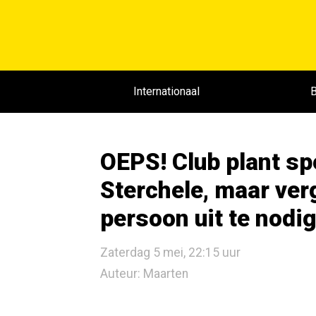
Internationaal
B
OEPS! Club plant sp
Sterchele, maar ver
persoon uit te nodi
Zaterdag 5 mei, 22:15 uur
Auteur: Maarten