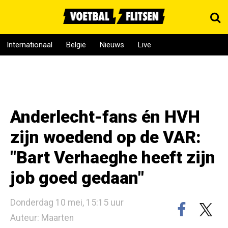
Internationaal
België
Nieuws
Live
Anderlecht-fans én HVH
zijn woedend op de VAR:
"Bart Verhaeghe heeft zijn
job goed gedaan"
Donderdag 10 mei, 15:15 uur
Auteur: Maarten