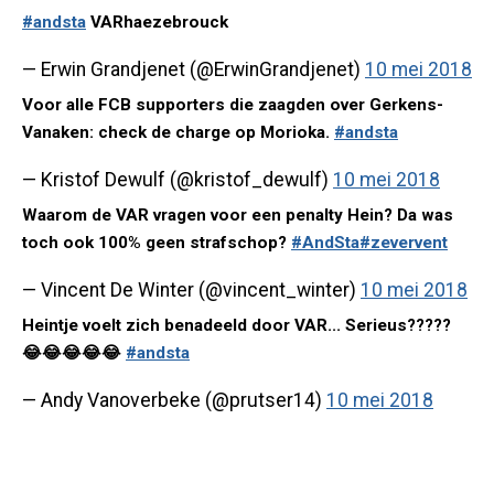
#andsta
VARhaezebrouck
— Erwin Grandjenet (@ErwinGrandjenet)
10 mei 2018
Voor alle FCB supporters die zaagden over Gerkens-
Vanaken: check de charge op Morioka.
#andsta
— Kristof Dewulf (@kristof_dewulf)
10 mei 2018
Waarom de VAR vragen voor een penalty Hein? Da was
toch ook 100% geen strafschop?
#AndSta
#zevervent
— Vincent De Winter (@vincent_winter)
10 mei 2018
Heintje voelt zich benadeeld door VAR... Serieus?????
😂😂😂😂😂
#andsta
— Andy Vanoverbeke (@prutser14)
10 mei 2018