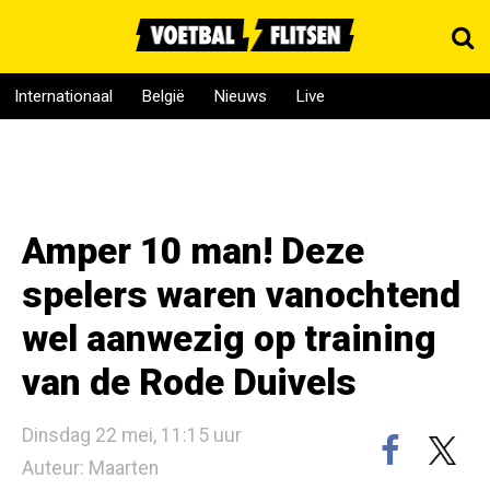
Internationaal
België
Nieuws
Live
Amper 10 man! Deze
spelers waren vanochtend
wel aanwezig op training
van de Rode Duivels
Dinsdag 22 mei, 11:15 uur
Auteur: Maarten