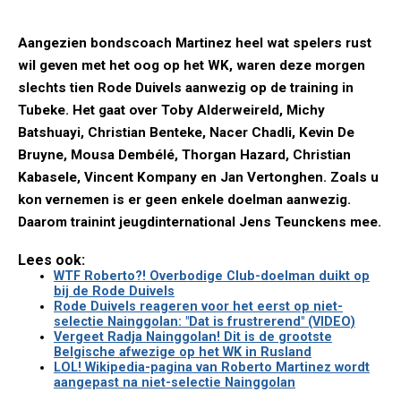
Aangezien bondscoach Martinez heel wat spelers rust
wil geven met het oog op het WK, waren deze morgen
slechts tien Rode Duivels aanwezig op de training in
Tubeke. Het gaat over Toby Alderweireld, Michy
Batshuayi, Christian Benteke, Nacer Chadli, Kevin De
Bruyne, Mousa Dembélé, Thorgan Hazard, Christian
Kabasele, Vincent Kompany en Jan Vertonghen. Zoals u
kon vernemen is er geen enkele doelman aanwezig.
Daarom trainint jeugdinternational Jens Teunckens mee.
Lees ook:
WTF Roberto?! Overbodige Club-doelman duikt op
bij de Rode Duivels
Rode Duivels reageren voor het eerst op niet-
selectie Nainggolan: "Dat is frustrerend" (VIDEO)
Vergeet Radja Nainggolan! Dit is de grootste
Belgische afwezige op het WK in Rusland
LOL! Wikipedia-pagina van Roberto Martinez wordt
aangepast na niet-selectie Nainggolan